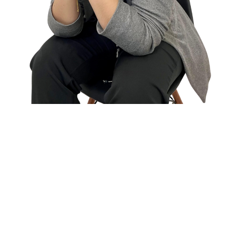
ADVOGADA ESPECIALISTA EM DIREITO DA FAMÍLIA
OAB/SP Nº 473.630
Meu nome é Ana Larissa Pereira Serench e sou
advogada especialista em Direito de Família e
Sucessões e apaixonada por dados, motivo pelo qual
trabalho também com a Jurimetria, a estatística
aplicada ao Direito. Faço parte da jovem advocacia
que acredita na mudança e na possibilidade de
entregar um excelente trabalho com a advocacia